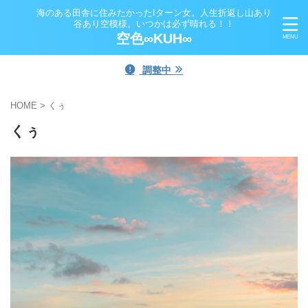
海のある田舎に住みたかったIターン女。人生折返し山あり
谷あり空模様。いつかは必ず晴れる！！
空色∞KUH∞
調整中
HOME
>
くぅ
くぅ