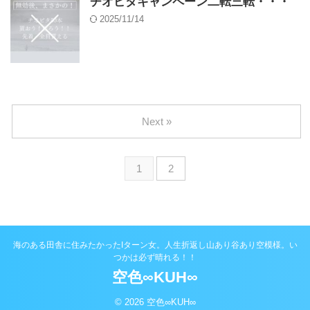
チオビタキャンペーン二転三転・・・
2025/11/14
Next »
1
2
海のある田舎に住みたかったIターン女。人生折返し山あり谷あり空模様。い
つかは必ず晴れる！！
空色∞KUH∞
© 2026 空色∞KUH∞