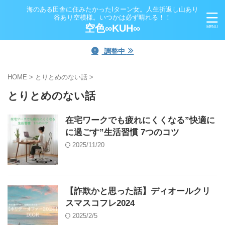
海のある田舎に住みたかったIターン女。人生折返し山あり
谷あり空模様。いつかは必ず晴れる！！
空色∞KUH∞
調整中
HOME
>
とりとめのない話
>
とりとめのない話
在宅ワークでも疲れにくくなる”快適に
に過ごす”生活習慣 7つのコツ
2025/11/20
【詐欺かと思った話】ディオールクリ
スマスコフレ2024
2025/2/5