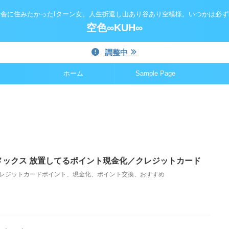
舎に住みたかったIターン女。人生折返し山あり谷あり空模様。いつかは必ず
空色∞KUH∞
調整中
ホーム
Sample Page
アメックス 放置してるポイント現金化／クレジットカード
レジットカードポイント、現金化、ポイント交換、おすすめ